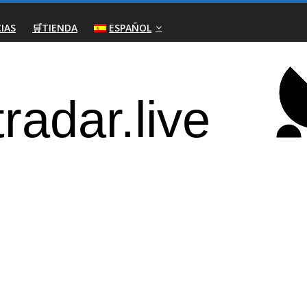
IAS
🛒TIENDA
ESPAÑOL