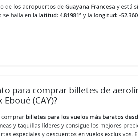
no de los aeropuertos de
Guayana Francesa
y está s
 se halla en la
latitud: 4.81981°
y la
longitud: -52.36
ato para comprar billetes de aerolí
x Eboué (CAY)?
 y comprar
billetes para los vuelos más baratos des
eas y taquillas líderes y consigue los mejores precio
ertas especiales y descuentos en vuelos exclusivos.