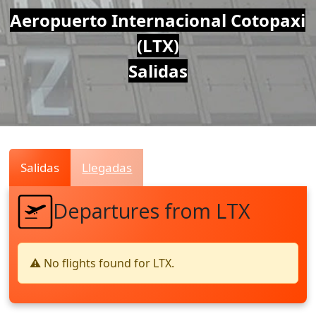
Air
Aeropuerto Internacional Cotopaxi
(LTX)
Traffic
Salidas
Live
Salidas
Llegadas
Departures from LTX
⚠️ No flights found for LTX.