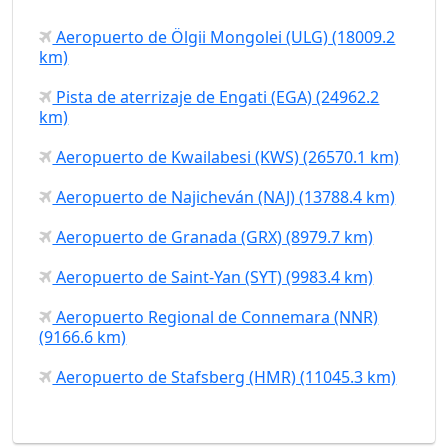
Aeropuerto de Ölgii Mongolei (ULG) (18009.2
km)
Pista de aterrizaje de Engati (EGA) (24962.2
km)
Aeropuerto de Kwailabesi (KWS) (26570.1 km)
Aeropuerto de Najicheván (NAJ) (13788.4 km)
Aeropuerto de Granada (GRX) (8979.7 km)
Aeropuerto de Saint-Yan (SYT) (9983.4 km)
Aeropuerto Regional de Connemara (NNR)
(9166.6 km)
Aeropuerto de Stafsberg (HMR) (11045.3 km)