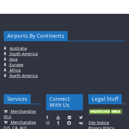
Airports By Continents
Australia
South America
Asia
Europe
Africa
North America
Services
Connect
Legal Stuff
With Us
Merchandise
(EU)
Merchandise
Site Notice
(US, CA, AU)
Privacy Policy