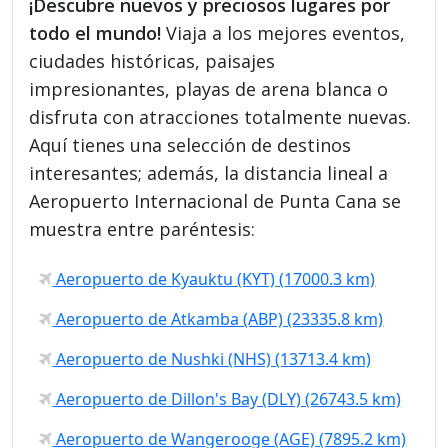
¡Descubre nuevos y preciosos lugares por
todo el mundo!
Viaja a los mejores eventos,
ciudades históricas, paisajes
impresionantes, playas de arena blanca o
disfruta con atracciones totalmente nuevas.
Aquí tienes una selección de destinos
interesantes; además, la distancia lineal a
Aeropuerto Internacional de Punta Cana se
muestra entre paréntesis:
Aeropuerto de Kyauktu (KYT) (17000.3 km)
Aeropuerto de Atkamba (ABP) (23335.8 km)
Aeropuerto de Nushki (NHS) (13713.4 km)
Aeropuerto de Dillon's Bay (DLY) (26743.5 km)
Aeropuerto de Wangerooge (AGE) (7895.2 km)