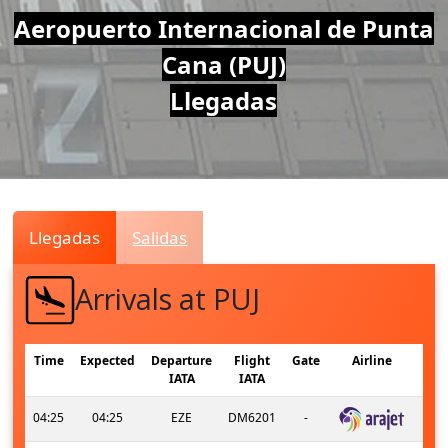
Air
Aeropuerto Internacional de Punta
Cana (PUJ)
Traffic
Llegadas
Live
Llegadas
Salidas
Arrivals at PUJ
Time
Expected
Departure
Flight
Gate
Airline
IATA
IATA
04:25
04:25
EZE
DM6201
-