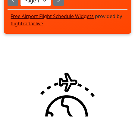
<
>
Free Airport Flight Schedule Widgets
provided by
flightradar.live