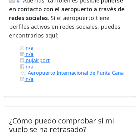
#
. Además, también es posible
ponerse
en contacto con el aeropuerto a través de
redes sociales
. Si el aeropuerto tiene
perfiles activos en redes sociales, puedes
encontrarlos aquí:
n/a
n/a
pujairport
n/a
Aeropuerto Internacional de Punta Cana
n/a
¿Cómo puedo comprobar si mi
vuelo se ha retrasado?