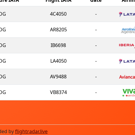
OG
4C4050
-
OG
AR8205
-
OG
IB6698
-
OG
LA4050
-
OG
AV9488
-
OG
VB8374
-
ded by
flightradar.live