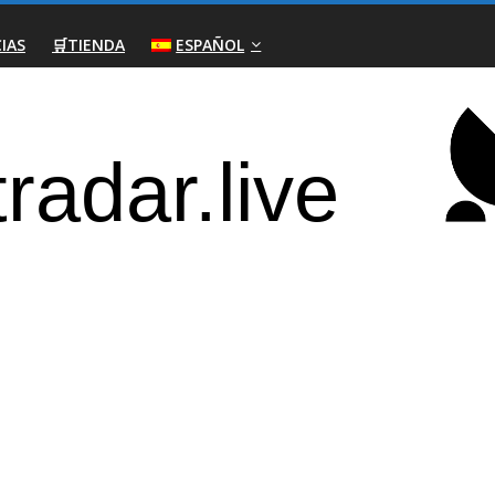
IAS
🛒TIENDA
ESPAÑOL