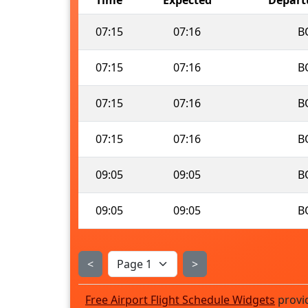
07:15
07:16
B
07:15
07:16
B
07:15
07:16
B
07:15
07:16
B
09:05
09:05
B
09:05
09:05
B
<
>
Free Airport Flight Schedule Widgets
provi