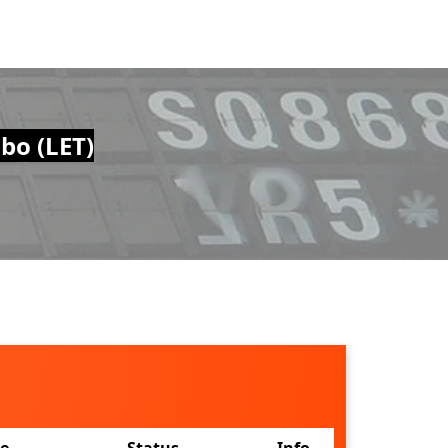
bo (LET)
ne
Status
Info