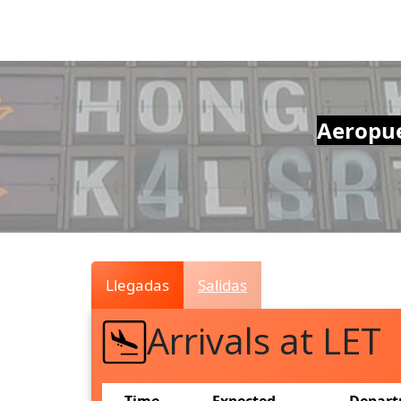
Air
Traffic
Live
Aeropue
Llegadas
Salidas
Arrivals at LET
Time
Expected
Depart