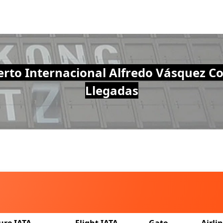
rto Internacional Alfredo Vásquez Co
Llegadas
ure IATA
Flight IATA
Gate
Airli