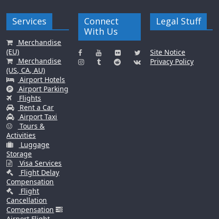
Services
Connect
Legal Stuff
With Us
Merchandise
(EU)
Merchandise
Site Notice
(US, CA, AU)
Privacy Policy
Airport Hotels
Airport Parking
Flights
Rent a Car
Airport Taxi
Tours &
Activities
Luggage
Storage
Visa Services
Flight Delay
Compensation
Flight
Cancellation
Compensation
Airport Flight