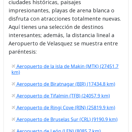
ciudades históricas, paisajes
impresionantes, playas de arena blanca o
disfruta con atracciones totalmente nuevas.
Aquí tienes una selección de destinos
interesantes; además, la distancia lineal a
Aeropuerto de Velasquez se muestra entre
paréntesis:
Aeropuerto de la isla de Makin (MTK) (27451.7
km)
Aeropuerto de Biratnagar (BIR) (17434.8 km)
Aeropuerto de Tifalmin (TFB) (24057.9 km)
Aeropuerto de Ringi Cove (RIN) (25819.9 km)
Aeropuerto de Bruselas Sur (CRL) (9190.9 km)
Aeropuerto de León (LEN) (8085.7 km)