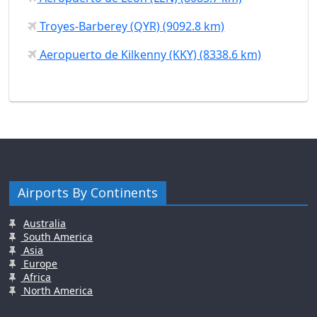
Troyes-Barberey (QYR) (9092.8 km)
Aeropuerto de Kilkenny (KKY) (8338.6 km)
Airports By Continents
Australia
South America
Asia
Europe
Africa
North America