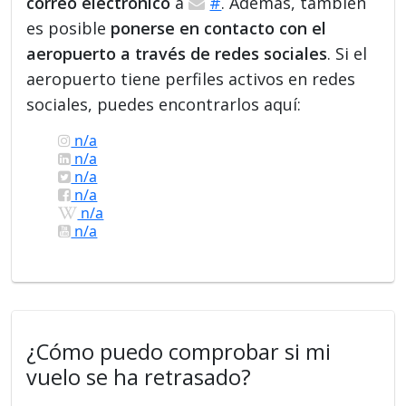
correo electrónico
a
#
. Además, también
es posible
ponerse en contacto con el
aeropuerto a través de redes sociales
. Si el
aeropuerto tiene perfiles activos en redes
sociales, puedes encontrarlos aquí:
n/a
n/a
n/a
n/a
n/a
n/a
¿Cómo puedo comprobar si mi
vuelo se ha retrasado?