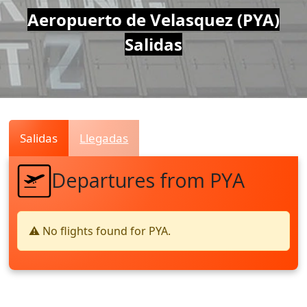
Air
Aeropuerto de Velasquez (PYA)
Salidas
Traffic
Live
Salidas
Llegadas
Departures from PYA
⚠️ No flights found for PYA.