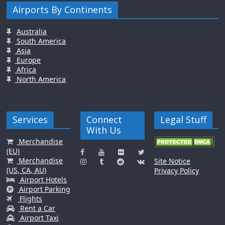
Airports By Continents
Australia
South America
Asia
Europe
Africa
North America
Services
Connect
Legal Stuff
With Us
Merchandise
(EU)
Merchandise
Site Notice
(US, CA, AU)
Privacy Policy
Airport Hotels
Airport Parking
Flights
Rent a Car
Airport Taxi