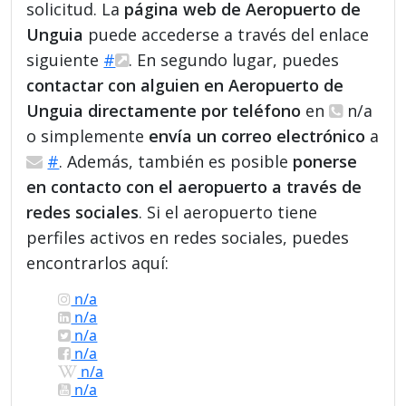
solicitud. La
página web de Aeropuerto de
Unguia
puede accederse a través del enlace
siguiente
#
. En segundo lugar, puedes
contactar con alguien en Aeropuerto de
Unguia directamente por teléfono
en
n/a
o simplemente
envía un correo electrónico
a
#
. Además, también es posible
ponerse
en contacto con el aeropuerto a través de
redes sociales
. Si el aeropuerto tiene
perfiles activos en redes sociales, puedes
encontrarlos aquí:
n/a
n/a
n/a
n/a
n/a
n/a