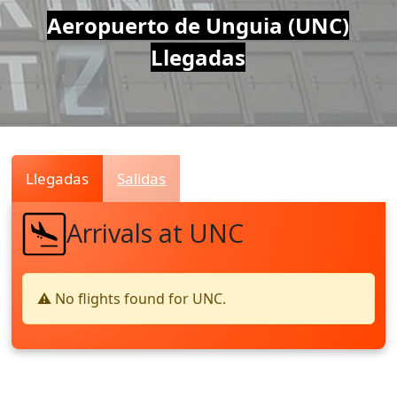
Air
Aeropuerto de Unguia (UNC)
Llegadas
Traffic
Live
Llegadas
Salidas
Arrivals at UNC
⚠️ No flights found for UNC.