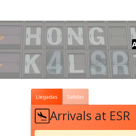
Air
Traffic
Live
A
Llegadas
Salidas
Arrivals at ESR