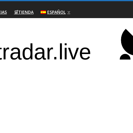
IAS
🛒TIENDA
ESPAÑOL