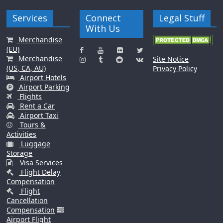
Services
Connect
Legal Stuff
With Us
Merchandise
(EU)
Merchandise
Site Notice
(US, CA, AU)
Privacy Policy
Airport Hotels
Airport Parking
Flights
Rent a Car
Airport Taxi
Tours &
Activities
Luggage
Storage
Visa Services
Flight Delay
Compensation
Flight
Cancellation
Compensation
Airport Flight