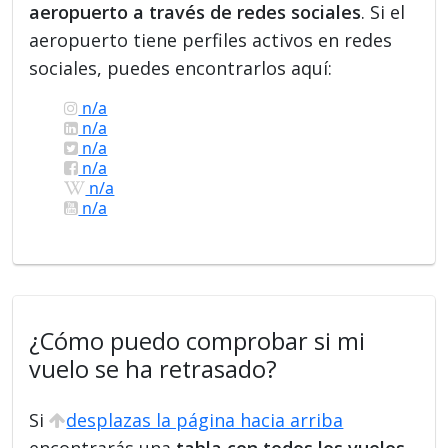
aeropuerto a través de redes sociales
. Si el
aeropuerto tiene perfiles activos en redes
sociales, puedes encontrarlos aquí:
n/a
n/a
n/a
n/a
n/a
n/a
¿Cómo puedo comprobar si mi
vuelo se ha retrasado?
Si
desplazas la página hacia arriba
encontrarás una
tabla con todos los vuelos