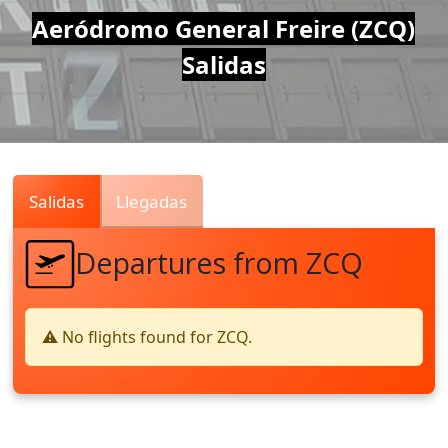
Air
Aeródromo General Freire (ZCQ)
Salidas
Traffic
Live
Salidas
Llegadas
Departures from ZCQ
⚠️ No flights found for ZCQ.