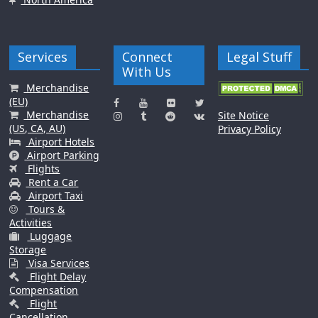
Services
Connect
Legal Stuff
With Us
Merchandise
(EU)
Merchandise
Site Notice
(US, CA, AU)
Privacy Policy
Airport Hotels
Airport Parking
Flights
Rent a Car
Airport Taxi
Tours &
Activities
Luggage
Storage
Visa Services
Flight Delay
Compensation
Flight
Cancellation