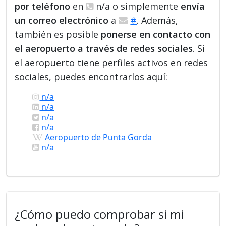
por teléfono
en
n/a o simplemente
envía
un correo electrónico
a
#
. Además,
también es posible
ponerse en contacto con
el aeropuerto a través de redes sociales
. Si
el aeropuerto tiene perfiles activos en redes
sociales, puedes encontrarlos aquí:
n/a
n/a
n/a
n/a
Aeropuerto de Punta Gorda
n/a
¿Cómo puedo comprobar si mi