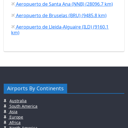
Aeropuerto de Santa Ana (NNB) (28096.7 km)
Aeropuerto de Bruselas (BRU) (9485.8 km)
Aeropuerto de Lleida-Alguaire (ILD) (9160.1
km)
Airports By Continents
Australia
South America
Asia
Europe
Africa
North America