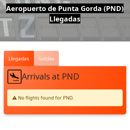
Air
Aeropuerto de Punta Gorda (PND)
Llegadas
Traffic
Live
Llegadas
Salidas
Arrivals at PND
⚠️ No flights found for PND.