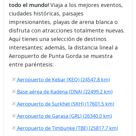
todo el mundo!
Viaja a los mejores eventos,
ciudades históricas, paisajes
impresionantes, playas de arena blanca o
disfruta con atracciones totalmente nuevas.
Aquí tienes una selección de destinos
interesantes; además, la distancia lineal a
Aeropuerto de Punta Gorda se muestra
entre paréntesis:
Aeropuerto de Kebar (KEQ) (24547.8 km)
Base aérea de Kadena (DNA) (22499.2 km)
Aeropuerto de Surkhet (SKH) (17601.5 km)
Aeropuerto de Garasa (GRL) (26340.0 km)
Aeropuerto de Timbunke (TBE) (25817.7 km)