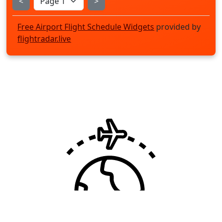
<
>
Free Airport Flight Schedule Widgets
provided by
flightradar.live