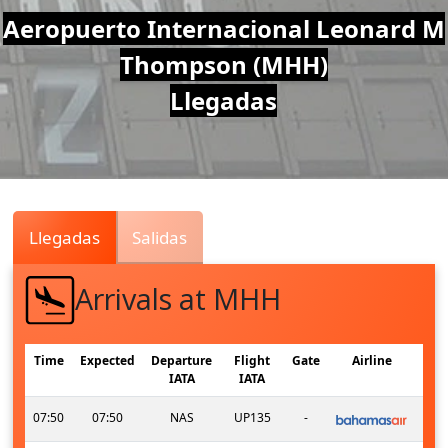
Air
Aeropuerto Internacional Leonard M
Thompson (MHH)
Traffic
Llegadas
Live
Llegadas
Salidas
Arrivals at MHH
Time
Expected
Departure
Flight
Gate
Airline
IATA
IATA
07:50
07:50
NAS
UP135
-