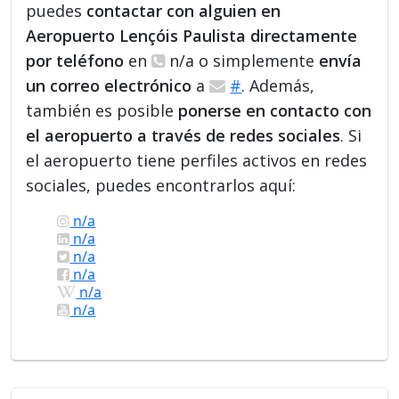
puedes
contactar con alguien en
Aeropuerto Lençóis Paulista directamente
por teléfono
en
n/a o simplemente
envía
un correo electrónico
a
#
. Además,
también es posible
ponerse en contacto con
el aeropuerto a través de redes sociales
. Si
el aeropuerto tiene perfiles activos en redes
sociales, puedes encontrarlos aquí:
n/a
n/a
n/a
n/a
n/a
n/a