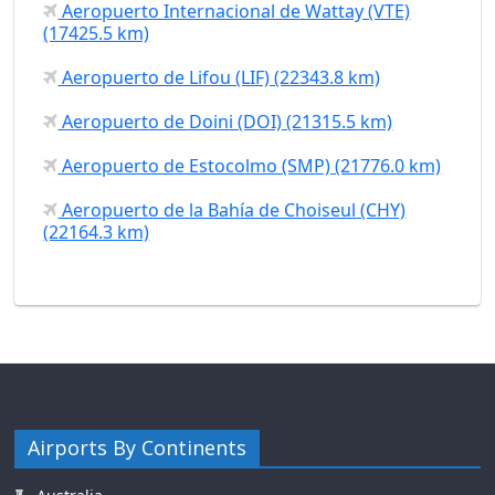
Aeropuerto Internacional de Wattay (VTE)
(17425.5 km)
Aeropuerto de Lifou (LIF) (22343.8 km)
Aeropuerto de Doini (DOI) (21315.5 km)
Aeropuerto de Estocolmo (SMP) (21776.0 km)
Aeropuerto de la Bahía de Choiseul (CHY)
(22164.3 km)
Airports By Continents