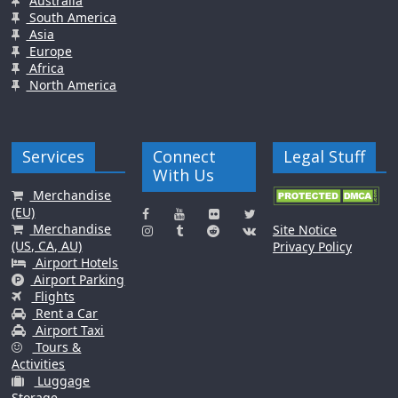
Australia
South America
Asia
Europe
Africa
North America
Services
Connect
Legal Stuff
With Us
Merchandise
(EU)
Merchandise
Site Notice
(US, CA, AU)
Privacy Policy
Airport Hotels
Airport Parking
Flights
Rent a Car
Airport Taxi
Tours &
Activities
Luggage
Storage