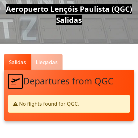
Air
Aeropuerto Lençóis Paulista (QGC)
Salidas
Traffic
Live
Salidas
Llegadas
Departures from QGC
⚠️ No flights found for QGC.