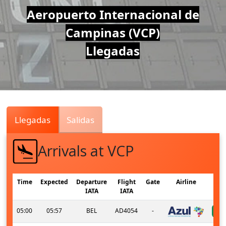
Air
Aeropuerto Internacional de
Campinas (VCP)
Traffic
Llegadas
Live
Llegadas
Salidas
Arrivals at VCP
Time
Expected
Departure
Flight
Gate
Airline
IATA
IATA
05:00
05:57
BEL
AD4054
-