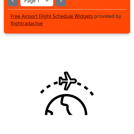
<
>
Free Airport Flight Schedule Widgets
provided by
flightradar.live