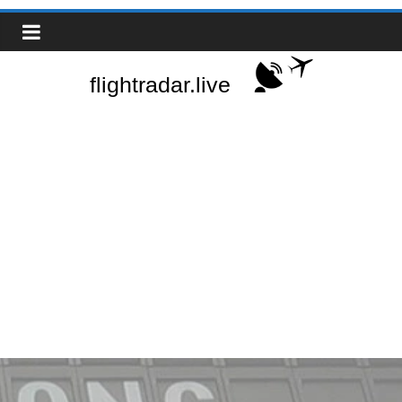
Saltar
Real-
al
contenido
Time
Flight
Tracker
|
Flightradar.live
|
Watch