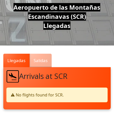
Air
Aeropuerto de las Montañas
Escandinavas (SCR)
Traffic
Llegadas
Live
Llegadas
Salidas
Arrivals at SCR
⚠️ No flights found for SCR.