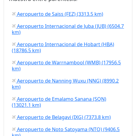
Aeropuerto de Saïss (FEZ) (3313.5 km)
Aeropuerto Internacional de Juba (JUB) (6504.7
km)
Aeropuerto Internacional de Hobart (HBA)
(18786.5 km)
Aeropuerto de Warrnambool (WMB) (17956.5
km)
Aeropuerto de Nanning Wuxu (NNG) (8990.2
km)
Aeropuerto de Emalamo Sanana (SQN)
(13021.1 km)
Aeropuerto de Belagavi (IXG) (7373.8 km)
Aeropuerto de Noto Satoyama (NTQ) (9406.5
km)