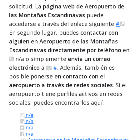
solicitud. La
página web de Aeropuerto de
las Montañas Escandinavas
puede
accederse a través del enlace siguiente
#
.
En segundo lugar, puedes
contactar con
alguien en Aeropuerto de las Montañas
Escandinavas directamente por teléfono
en
n/a o simplemente
envía un correo
electrónico
a
#
. Además, también es
posible
ponerse en contacto con el
aeropuerto a través de redes sociales
. Si el
aeropuerto tiene perfiles activos en redes
sociales, puedes encontrarlos aquí:
n/a
n/a
n/a
n/a
Aeropuerto de las Montañas Escandinavas