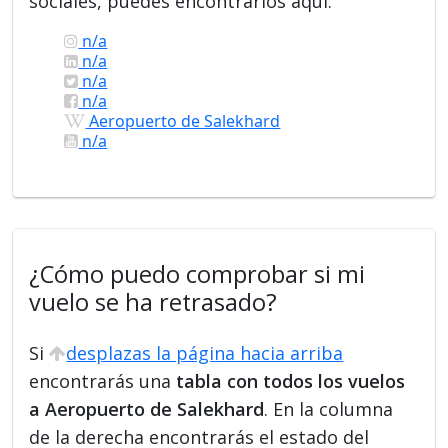
sociales, puedes encontrarlos aquí:
n/a
n/a
n/a
n/a
Aeropuerto de Salekhard
n/a
¿Cómo puedo comprobar si mi
vuelo se ha retrasado?
Si
desplazas la página hacia arriba
encontrarás una
tabla con todos los vuelos
a Aeropuerto de Salekhard
. En la columna
de la derecha encontrarás el estado del