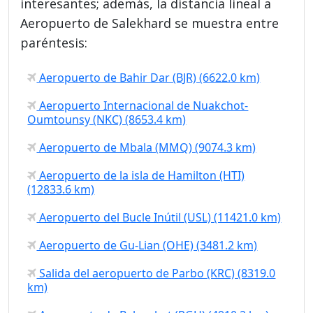
interesantes; además, la distancia lineal a
Aeropuerto de Salekhard se muestra entre
paréntesis:
Aeropuerto de Bahir Dar (BJR) (6622.0 km)
Aeropuerto Internacional de Nuakchot-
Oumtounsy (NKC) (8653.4 km)
Aeropuerto de Mbala (MMQ) (9074.3 km)
Aeropuerto de la isla de Hamilton (HTI)
(12833.6 km)
Aeropuerto del Bucle Inútil (USL) (11421.0 km)
Aeropuerto de Gu-Lian (OHE) (3481.2 km)
Salida del aeropuerto de Parbo (KRC) (8319.0
km)