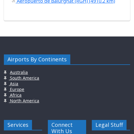
Aeropuerto de Balurghat (RGH) (4910.2 km)
Airports By Continents
Australia
South America
Asia
Europe
Africa
North America
Services
Connect
Legal Stuff
With Us