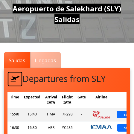
Air
Aeropuerto de Salekhard (SLY)
Salidas
Traffic
Live
Salidas
Llegadas
Departures from SLY
Time
Expected
Arrival
Flight
Gate
Airline
Sta
IATA
IATA
15:40
15:40
HMA
7R298
-
sche
16:30
16:30
AER
YC485
-
sche