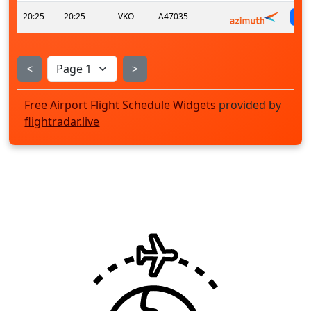
20:25
20:25
VKO
A47035
-
<
>
Free Airport Flight Schedule Widgets
provided by
flightradar.live