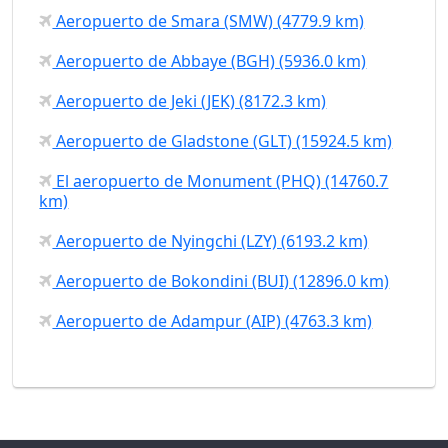
Aeropuerto de Smara (SMW) (4779.9 km)
Aeropuerto de Abbaye (BGH) (5936.0 km)
Aeropuerto de Jeki (JEK) (8172.3 km)
Aeropuerto de Gladstone (GLT) (15924.5 km)
El aeropuerto de Monument (PHQ) (14760.7
km)
Aeropuerto de Nyingchi (LZY) (6193.2 km)
Aeropuerto de Bokondini (BUI) (12896.0 km)
Aeropuerto de Adampur (AIP) (4763.3 km)