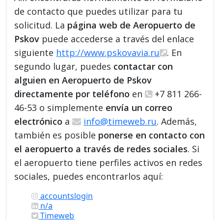
de contacto que puedes utilizar para tu
solicitud. La
página web de Aeropuerto de
Pskov
puede accederse a través del enlace
siguiente
http://www.pskovavia.ru
. En
segundo lugar, puedes
contactar con
alguien en Aeropuerto de Pskov
directamente por teléfono
en
+7 811 266-
46-53 o simplemente
envía un correo
electrónico
a
info@timeweb.ru
. Además,
también es posible
ponerse en contacto con
el aeropuerto a través de redes sociales
. Si
el aeropuerto tiene perfiles activos en redes
sociales, puedes encontrarlos aquí:
accountslogin
n/a
Timeweb