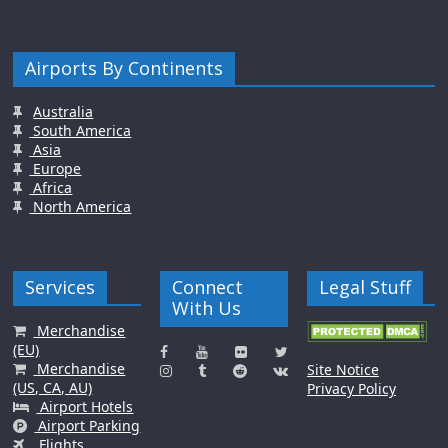
Airports By Continents
Australia
South America
Asia
Europe
Africa
North America
Services
Connect
Legal Stuff
With Us
Merchandise
(EU)
Merchandise
Site Notice
(US, CA, AU)
Privacy Policy
Airport Hotels
Airport Parking
Flights