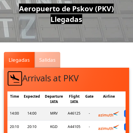
Air
Aeropuerto de Pskov (PKV)
Llegadas
Traffic
Live
Llegadas
Salidas
Arrivals at PKV
Time
Expected
Departure
Flight
Gate
Airline
IATA
IATA
14:00
14:00
MRV
A46125
-
20:10
20:10
KGD
A44105
-