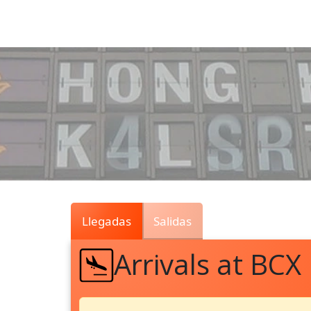
Air
Traffic
Live
Llegadas
Salidas
Arrivals at BCX