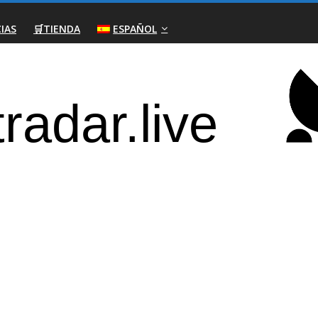
IAS
🛒TIENDA
ESPAÑOL