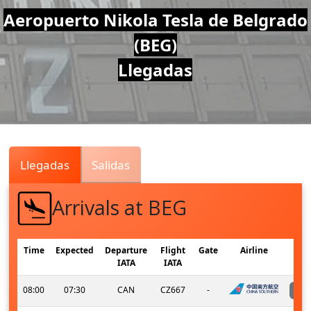
Air
Aeropuerto Nikola Tesla de Belgrado
(BEG)
Traffic
Llegadas
Live
Llegadas
Salidas
Arrivals at BEG
Time
Expected
Departure
Flight
Gate
Airline
IATA
IATA
08:00
07:30
CAN
CZ667
-