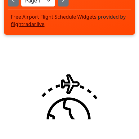
<
>
Free Airport Flight Schedule Widgets
provided by
flightradar.live