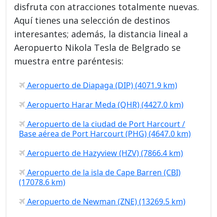
disfruta con atracciones totalmente nuevas.
Aquí tienes una selección de destinos
interesantes; además, la distancia lineal a
Aeropuerto Nikola Tesla de Belgrado se
muestra entre paréntesis:
Aeropuerto de Diapaga (DIP) (4071.9 km)
Aeropuerto Harar Meda (QHR) (4427.0 km)
Aeropuerto de la ciudad de Port Harcourt /
Base aérea de Port Harcourt (PHG) (4647.0 km)
Aeropuerto de Hazyview (HZV) (7866.4 km)
Aeropuerto de la isla de Cape Barren (CBI)
(17078.6 km)
Aeropuerto de Newman (ZNE) (13269.5 km)