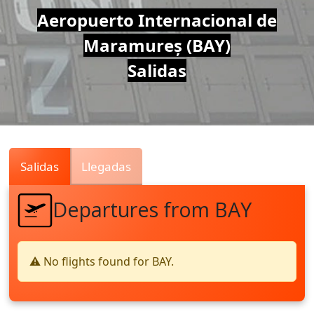
Air
Aeropuerto Internacional de
Maramureș (BAY)
Traffic
Salidas
Live
Salidas
Llegadas
Departures from BAY
⚠️ No flights found for BAY.