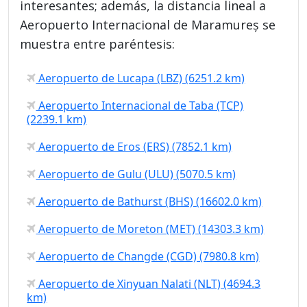
interesantes; además, la distancia lineal a
Aeropuerto Internacional de Maramureș se
muestra entre paréntesis:
Aeropuerto de Lucapa (LBZ) (6251.2 km)
Aeropuerto Internacional de Taba (TCP)
(2239.1 km)
Aeropuerto de Eros (ERS) (7852.1 km)
Aeropuerto de Gulu (ULU) (5070.5 km)
Aeropuerto de Bathurst (BHS) (16602.0 km)
Aeropuerto de Moreton (MET) (14303.3 km)
Aeropuerto de Changde (CGD) (7980.8 km)
Aeropuerto de Xinyuan Nalati (NLT) (4694.3
km)