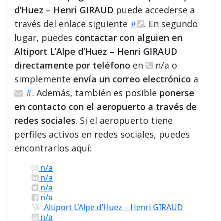
d’Huez – Henri GIRAUD
puede accederse a
través del enlace siguiente
#
. En segundo
lugar, puedes
contactar con alguien en
Altiport L’Alpe d’Huez – Henri GIRAUD
directamente por teléfono
en
n/a o
simplemente
envía un correo electrónico
a
#
. Además, también es posible
ponerse
en contacto con el aeropuerto a través de
redes sociales
. Si el aeropuerto tiene
perfiles activos en redes sociales, puedes
encontrarlos aquí:
n/a
n/a
n/a
n/a
Altiport L’Alpe d’Huez – Henri GIRAUD
n/a