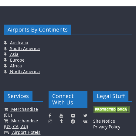
Airports By Continents
Australia
South America
Asia
Europe
Africa
North America
Services
Connect
Legal Stuff
With Us
Merchandise
(EU)
Merchandise
Site Notice
(US, CA, AU)
Privacy Policy
Airport Hotels