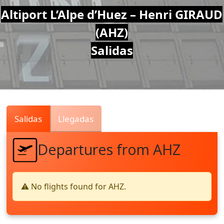
Air
Altiport L’Alpe d’Huez – Henri GIRAUD
(AHZ)
Traffic
Salidas
Live
Salidas
Llegadas
Departures from AHZ
⚠️ No flights found for AHZ.