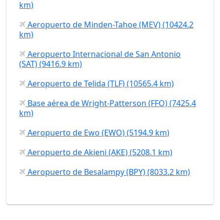
km)
Aeropuerto de Minden-Tahoe (MEV) (10424.2
km)
Aeropuerto Internacional de San Antonio
(SAT) (9416.9 km)
Aeropuerto de Telida (TLF) (10565.4 km)
Base aérea de Wright-Patterson (FFO) (7425.4
km)
Aeropuerto de Ewo (EWO) (5194.9 km)
Aeropuerto de Akieni (AKE) (5208.1 km)
Aeropuerto de Besalampy (BPY) (8033.2 km)