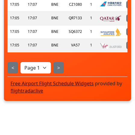
17:05
17:07
BNE
CZ1080
1
17:05
17:07
BNE
QR7133
1
17:05
17:07
BNE
SQ6372
1
17:05
17:07
BNE
VA57
1
<
>
Free Airport Flight Schedule Widgets
provided by
flightradar.live