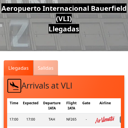
Air
Aeropuerto Internacional Bauerfield
(VLI)
Traffic
Llegadas
Live
Llegadas
Salidas
Arrivals at VLI
Time
Expected
Departure
Flight
Gate
Airline
IATA
IATA
17:00
17:00
TAH
NF265
-