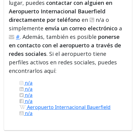
lugar, puedes
contactar con alguien en
Aeropuerto Internacional Bauerfield
directamente por teléfono
en
n/a o
simplemente
envía un correo electrónico
a
#
. Además, también es posible
ponerse
en contacto con el aeropuerto a través de
redes sociales
. Si el aeropuerto tiene
perfiles activos en redes sociales, puedes
encontrarlos aquí:
n/a
n/a
n/a
n/a
Aeropuerto Internacional Bauerfield
n/a