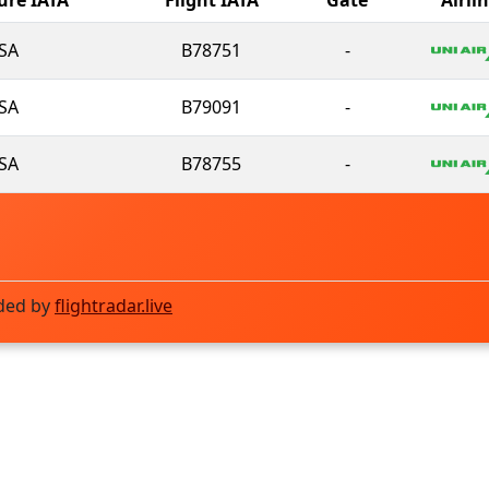
SA
B78751
-
SA
B79091
-
SA
B78755
-
ded by
flightradar.live