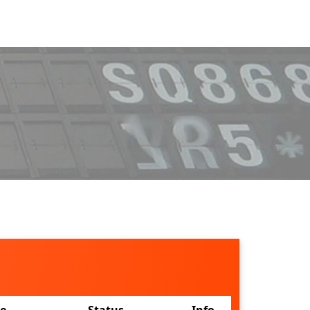
ne
Status
Info