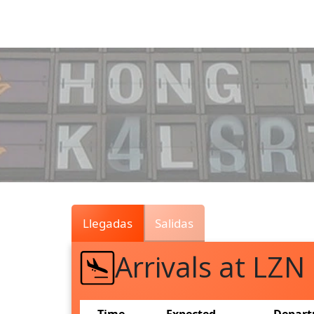
Air
Traffic
Live
Llegadas
Salidas
Arrivals at LZN
Time
Expected
Depart