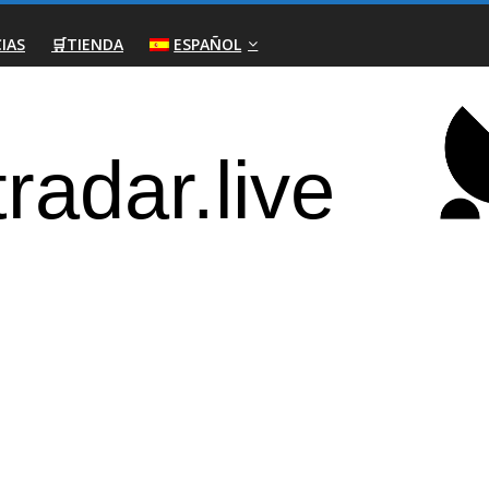
IAS
🛒TIENDA
ESPAÑOL