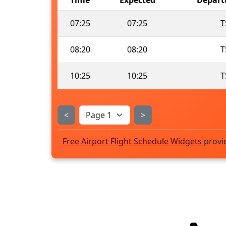
07:25
07:25
T
08:20
08:20
T
10:25
10:25
T
<
>
Free Airport Flight Schedule Widgets
provi