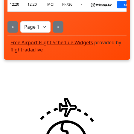
12:20
12:20
MCT
PF736
-
sche
<
>
Free Airport Flight Schedule Widgets
provided by
flightradar.live