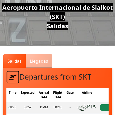
Air
Aeropuerto Internacional de Sialkot
(SKT)
Traffic
Salidas
Live
Salidas
Llegadas
Departures from SKT
Time
Expected
Arrival
Flight
Gate
Airline
Sta
IATA
IATA
08:25
08:59
DMM
PK243
-
act