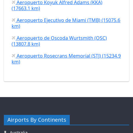
Aeropuerto Koyuk Alfred Adams (KKA)
(17663.1 km)
Aeropuerto Ejecutivo de Miami (TMB) (15075.6
km)
Aeropuerto de Oscoda Wurtsmith (OSC)
(13807.8 km)
Aeropuerto Rosecrans Memorial (STJ) (15234.9
km)
Airports By Continents
Australia