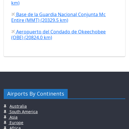
km)
Base de la Guardia Nacional Conjunta Mc
Entire (MMT) (20329.5 km)
Aeropuerto del Condado de Okeechobee
(OBE) (20824.0 km)
Airports By Continents
Australia
South America
Asia
Europe
Africa