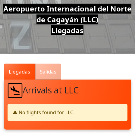
Air
Aeropuerto Internacional del Norte
de Cagayán (LLC)
Traffic
Llegadas
Live
Llegadas
Salidas
Arrivals at LLC
⚠️ No flights found for LLC.