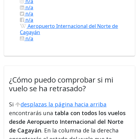
n/a
n/a
n/a
n/a
Aeropuerto Internacional del Norte de
Cagayán
n/a
¿Cómo puedo comprobar si mi
vuelo se ha retrasado?
Si
desplazas la página hacia arriba
encontrarás una
tabla con todos los vuelos
desde Aeropuerto Internacional del Norte
de Cagayán
. En la columna de la derecha
encontrarás el estado del vuelo que te