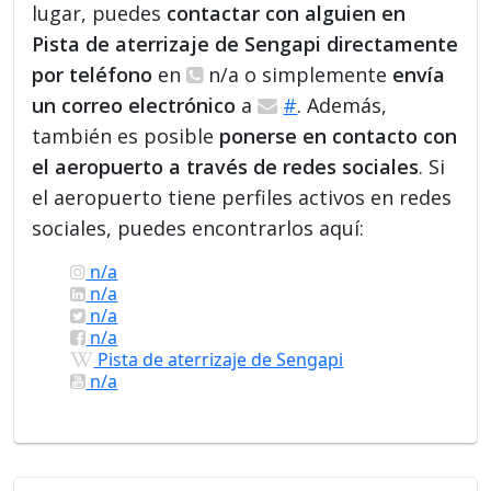
lugar, puedes
contactar con alguien en
Pista de aterrizaje de Sengapi directamente
por teléfono
en
n/a o simplemente
envía
un correo electrónico
a
#
. Además,
también es posible
ponerse en contacto con
el aeropuerto a través de redes sociales
. Si
el aeropuerto tiene perfiles activos en redes
sociales, puedes encontrarlos aquí:
n/a
n/a
n/a
n/a
Pista de aterrizaje de Sengapi
n/a