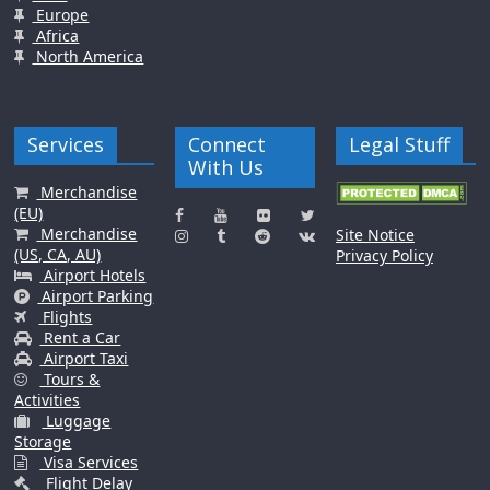
Europe
Africa
North America
Services
Connect
Legal Stuff
With Us
Merchandise
(EU)
Merchandise
Site Notice
(US, CA, AU)
Privacy Policy
Airport Hotels
Airport Parking
Flights
Rent a Car
Airport Taxi
Tours &
Activities
Luggage
Storage
Visa Services
Flight Delay