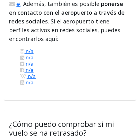
#
. Además, también es posible
ponerse
en contacto con el aeropuerto a través de
redes sociales
. Si el aeropuerto tiene
perfiles activos en redes sociales, puedes
encontrarlos aquí:
n/a
n/a
n/a
n/a
n/a
n/a
¿Cómo puedo comprobar si mi
vuelo se ha retrasado?