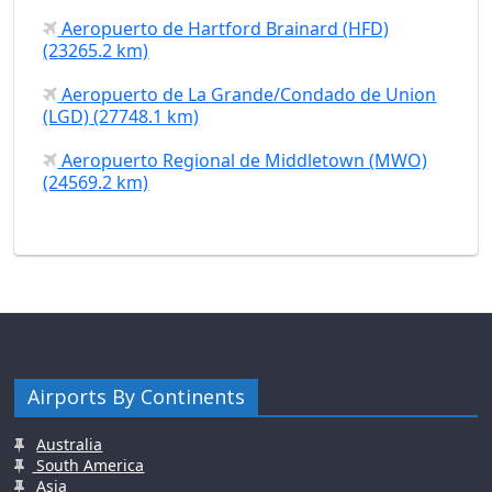
Aeropuerto de Hartford Brainard (HFD)
(23265.2 km)
Aeropuerto de La Grande/Condado de Union
(LGD) (27748.1 km)
Aeropuerto Regional de Middletown (MWO)
(24569.2 km)
Airports By Continents
Australia
South America
Asia