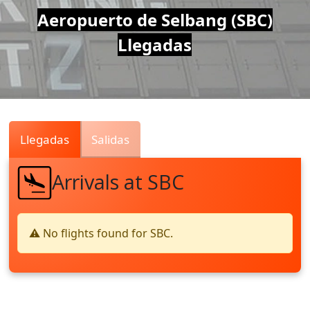
Air
Aeropuerto de Selbang (SBC)
Llegadas
Traffic
Live
Llegadas
Salidas
Arrivals at SBC
⚠️ No flights found for SBC.