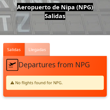
Air
Aeropuerto de Nipa (NPG)
Salidas
Traffic
Live
Salidas
Llegadas
Departures from NPG
⚠️ No flights found for NPG.