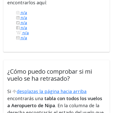
encontrarlos aquí:
n/a
n/a
n/a
n/a
n/a
n/a
¿Cómo puedo comprobar si mi
vuelo se ha retrasado?
Si
desplazas la página hacia arriba
encontrarás una
tabla con todos los vuelos
a Aeropuerto de Nipa
. En la columna de la
derecha encontrarás el estado del vuelo que