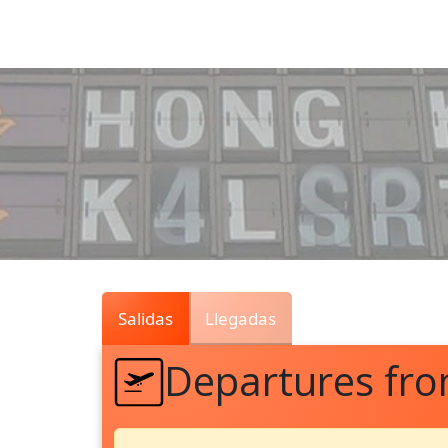
Air
Traffic
Live
Salidas
Llegadas
Departures fr