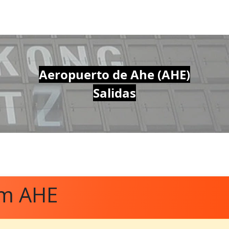
Aeropuerto de Ahe (AHE)
Salidas
om AHE