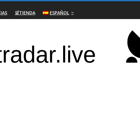
IAS
🛒TIENDA
ESPAÑOL