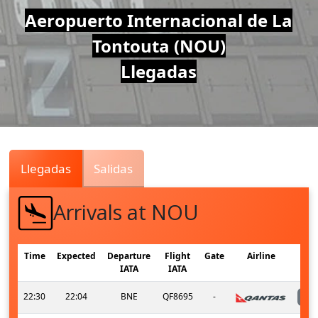
Air
Aeropuerto Internacional de La
Tontouta (NOU)
Traffic
Llegadas
Live
Llegadas
Salidas
Arrivals at NOU
Time
Expected
Departure
Flight
Gate
Airline
IATA
IATA
22:30
22:04
BNE
QF8695
-