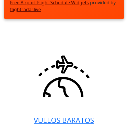
Free Airport Flight Schedule Widgets
provided by
flightradar.live
VUELOS BARATOS