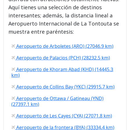
Aquí tienes una selección de destinos
interesantes; además, la distancia lineal a
Aeropuerto Internacional de La Tontouta se
muestra entre paréntesis:
Aeropuerto de Arboletes (ARO) (27046.9 km)
Aeropuerto de Palacios (PCH) (28232.5 km)
Aeropuerto de Khoram Abad (KHD) (14445.3
km)
Aeropuerto de Collins Bay (YKC) (29915.7 km)
Aeropuerto de Ottawa / Gatineau (YND)
(27397.1 km)
Aeropuerto de Les Cayes (CYA) (27071.8 km)
Aeropuerto de la frontera (BYA) (33334.4 km)