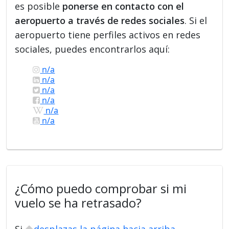
es posible
ponerse en contacto con el
aeropuerto a través de redes sociales
. Si el
aeropuerto tiene perfiles activos en redes
sociales, puedes encontrarlos aquí:
n/a
n/a
n/a
n/a
n/a
n/a
¿Cómo puedo comprobar si mi
vuelo se ha retrasado?
Si
desplazas la página hacia arriba