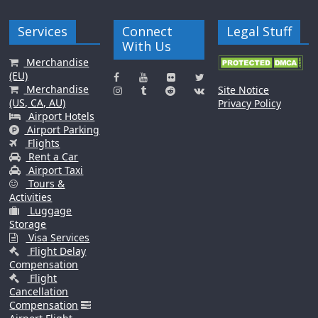
Services
Connect
Legal Stuff
With Us
Merchandise
(EU)
Merchandise
Site Notice
(US, CA, AU)
Privacy Policy
Airport Hotels
Airport Parking
Flights
Rent a Car
Airport Taxi
Tours &
Activities
Luggage
Storage
Visa Services
Flight Delay
Compensation
Flight
Cancellation
Compensation