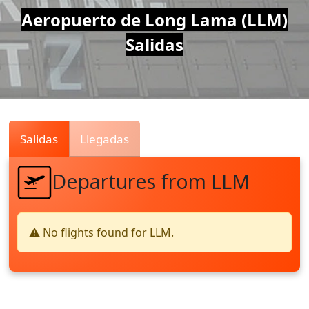
Air
Aeropuerto de Long Lama (LLM)
Salidas
Traffic
Live
Salidas
Llegadas
Departures from LLM
⚠️ No flights found for LLM.