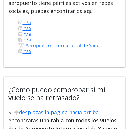
aeropuerto tiene perfiles activos en redes
sociales, puedes encontrarlos aquí:
n/a
n/a
n/a
n/a
Aeropuerto Internacional de Yangon
n/a
¿Cómo puedo comprobar si mi
vuelo se ha retrasado?
Si
desplazas la página hacia arriba
encontrarás una
tabla con todos los vuelos
desde Aeropuerto Internacional de Yangon
.