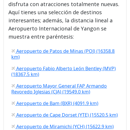
disfruta con atracciones totalmente nuevas.
Aquí tienes una selección de destinos
interesantes; además, la distancia lineal a
Aeropuerto Internacional de Yangon se
muestra entre paréntesis:
Aeropuerto de Patos de Minas (POJ) (16358.8
km)
Aeropuerto Fabio Alberto León Bentley (MVP)
(18367.5 km)
Aeropuerto Mayor General FAP Armando
Revoredo Iglesias (CJA) (19549.0 km)
Aeropuerto de Bam (BXR) (4091.9 km)
Aeropuerto de Cape Dorset (YTE) (15520.5 km)
Aeropuerto de Miramichi (YCH) (15622.9 km)