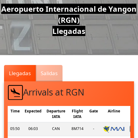
Air
Aeropuerto Internacional de Yangon
(RGN)
Traffic
Llegadas
Live
Llegadas
Salidas
Arrivals at RGN
Time
Expected
Departure
Flight
Gate
Airline
IATA
IATA
05:50
06:03
CAN
8M714
-