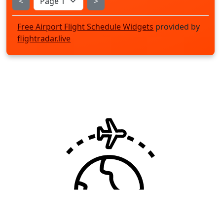
<
>
Free Airport Flight Schedule Widgets
provided by
flightradar.live