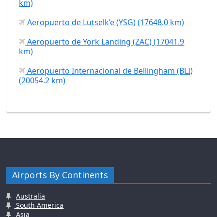
km)
Aeropuerto de Lutselk’e (YSG) (17648.0 km)
Aeropuerto de York Landing (ZAC) (17041.9
km)
Aeropuerto Internacional de Bellingham (BLI)
(20054.2 km)
Airports By Continents
Australia
South America
Asia