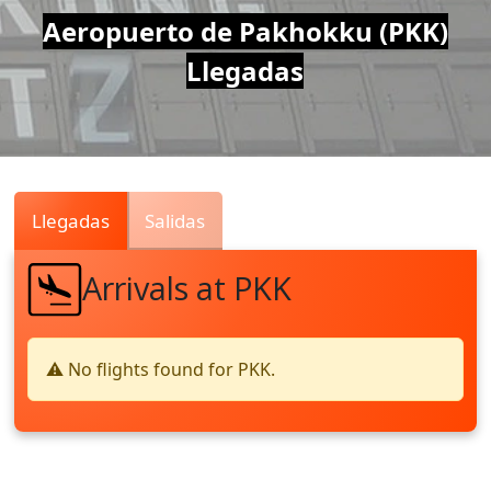
Air
Aeropuerto de Pakhokku (PKK)
Llegadas
Traffic
Live
Llegadas
Salidas
Arrivals at PKK
⚠️ No flights found for PKK.