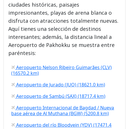
ciudades históricas, paisajes
impresionantes, playas de arena blanca o
disfruta con atracciones totalmente nuevas.
Aquí tienes una selección de destinos
interesantes; además, la distancia lineal a
Aeropuerto de Pakhokku se muestra entre
paréntesis:
Aeropuerto Nelson Ribeiro Guimarães (CLV)
(16570.2 km)
Aeropuerto de Jurado (JUO) (18621.0 km)
Aeropuerto de Sambú (SAX) (18717.4 km)
Aeropuerto Internacional de Bagdad / Nueva
base aérea de Al Muthana (BGW) (5200.8 km)
Aeropuerto del río Bloodvein (YDV) (17471.4