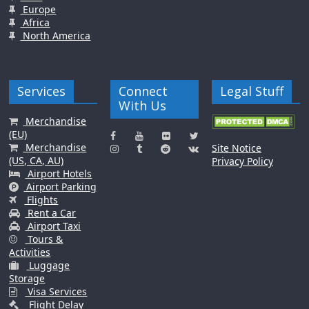
Europe
Africa
North America
Services
Connect
Legal Stuff
With Us
Merchandise
(EU)
Merchandise
Site Notice
(US, CA, AU)
Privacy Policy
Airport Hotels
Airport Parking
Flights
Rent a Car
Airport Taxi
Tours &
Activities
Luggage
Storage
Visa Services
Flight Delay