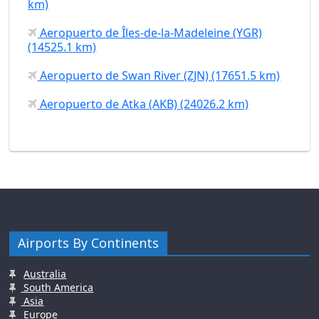
km)
Aeropuerto de Îles-de-la-Madeleine (YGR)
(14525.1 km)
Aeropuerto de Swan River (ZJN) (17651.5 km)
Aeropuerto de Atka (AKB) (24026.2 km)
Airports By Continents
Australia
South America
Asia
Europe