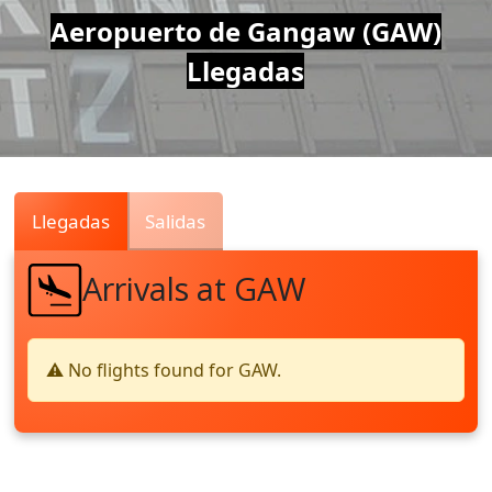
Air
Aeropuerto de Gangaw (GAW)
Llegadas
Traffic
Live
Llegadas
Salidas
Arrivals at GAW
⚠️ No flights found for GAW.