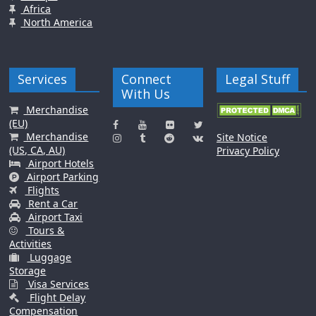
Africa
North America
Services
Connect
Legal Stuff
With Us
Merchandise
(EU)
Merchandise
Site Notice
(US, CA, AU)
Privacy Policy
Airport Hotels
Airport Parking
Flights
Rent a Car
Airport Taxi
Tours &
Activities
Luggage
Storage
Visa Services
Flight Delay
Compensation