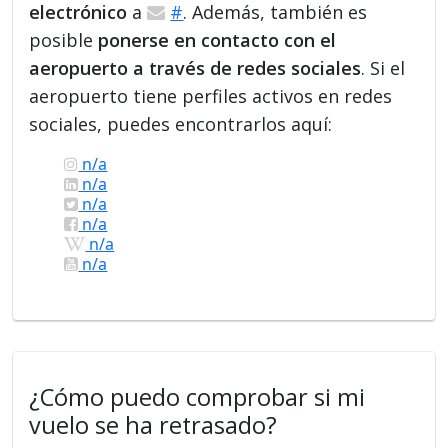
electrónico
a
#
. Además, también es
posible
ponerse en contacto con el
aeropuerto a través de redes sociales
. Si el
aeropuerto tiene perfiles activos en redes
sociales, puedes encontrarlos aquí:
n/a
n/a
n/a
n/a
n/a
n/a
¿Cómo puedo comprobar si mi
vuelo se ha retrasado?