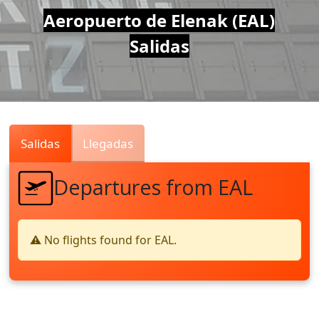
Air
Aeropuerto de Elenak (EAL)
Salidas
Traffic
Live
Salidas
Llegadas
Departures from EAL
⚠️ No flights found for EAL.