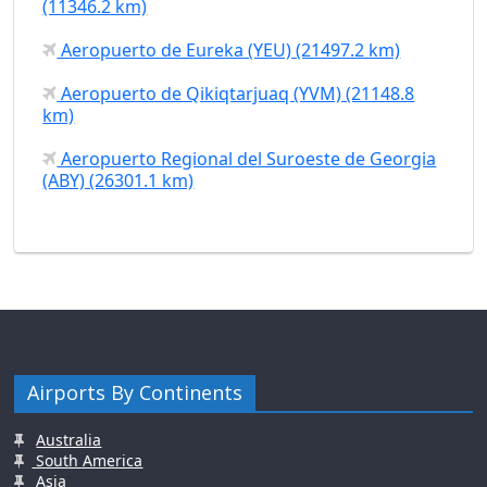
(11346.2 km)
Aeropuerto de Eureka (YEU) (21497.2 km)
Aeropuerto de Qikiqtarjuaq (YVM) (21148.8
km)
Aeropuerto Regional del Suroeste de Georgia
(ABY) (26301.1 km)
Airports By Continents
Australia
South America
Asia