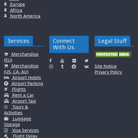
Europe
Africa
North America
Services
Connect
Legal Stuff
With Us
Merchandise
(EU)
Merchandise
Site Notice
(US, CA, AU)
Privacy Policy
Airport Hotels
Airport Parking
Flights
Rent a Car
Airport Taxi
Tours &
Activities
Luggage
Storage
Visa Services
Flight Delay