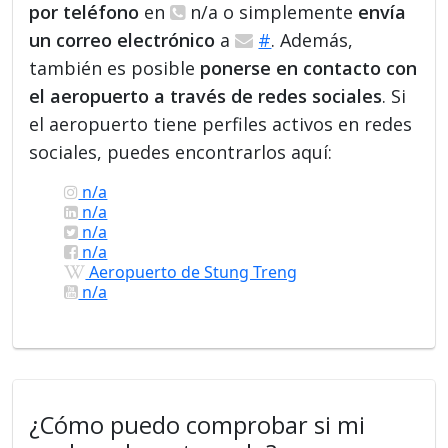
por teléfono
en
n/a o simplemente
envía
un correo electrónico
a
#
. Además,
también es posible
ponerse en contacto con
el aeropuerto a través de redes sociales
. Si
el aeropuerto tiene perfiles activos en redes
sociales, puedes encontrarlos aquí:
n/a
n/a
n/a
n/a
Aeropuerto de Stung Treng
n/a
¿Cómo puedo comprobar si mi