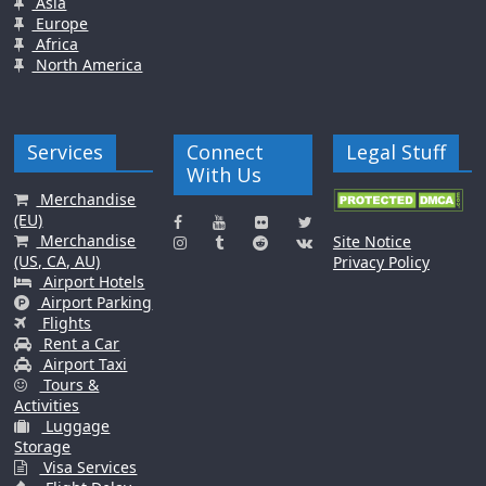
Asia
Europe
Africa
North America
Services
Connect
Legal Stuff
With Us
Merchandise
(EU)
Merchandise
Site Notice
(US, CA, AU)
Privacy Policy
Airport Hotels
Airport Parking
Flights
Rent a Car
Airport Taxi
Tours &
Activities
Luggage
Storage
Visa Services