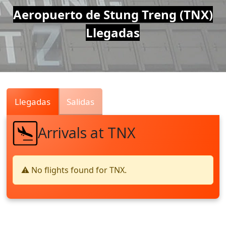
Air
Aeropuerto de Stung Treng (TNX)
Llegadas
Traffic
Live
Llegadas
Salidas
Arrivals at TNX
⚠️ No flights found for TNX.