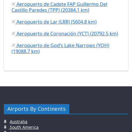
Aeropuerto de Cadete FAP Guillermo Del
Castillo Paredes (TPP) (20384.1 km)
Aeropuerto de Lar (LRR) (5604.8 km)
Aeropuerto de Coronación (YCT) (20792.5 km)
Aeropuerto de God’s Lake Narrows (YOH)
(19088.7 km)
Airports By Continents
Australia
South America