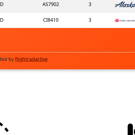
D
AS7902
3
D
CI8410
3
ded by
flightradar.live