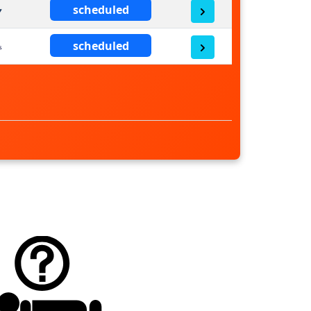
scheduled
scheduled