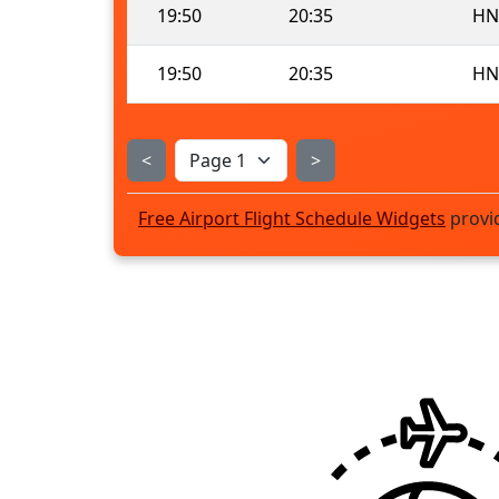
19:50
20:35
HN
19:50
20:35
HN
<
>
Free Airport Flight Schedule Widgets
provi