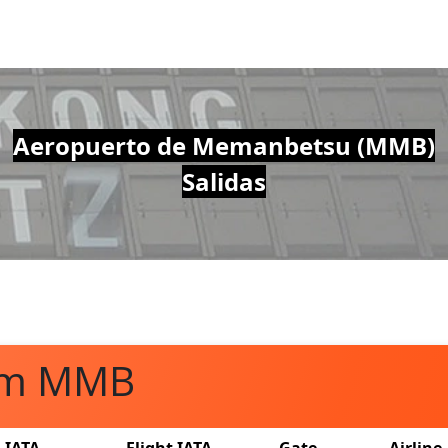
Aeropuerto de Memanbetsu (MMB)
Salidas
rom MMB
l IATA
Flight IATA
Gate
Airline