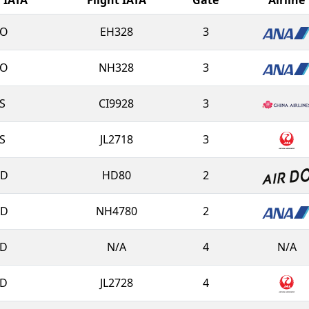
O
EH328
3
O
NH328
3
S
CI9928
3
S
JL2718
3
D
HD80
2
D
NH4780
2
D
N/A
4
N/A
D
JL2728
4