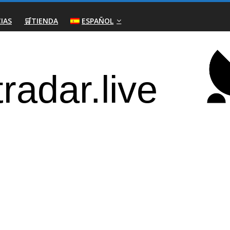
IAS
🛒TIENDA
ESPAÑOL