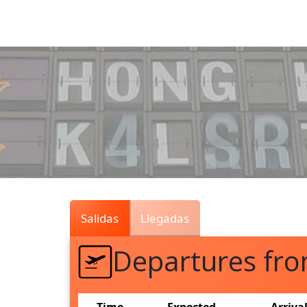
Air
Traffic
Live
Salidas
Llegadas
Departures f
Time
Expected
Arriva