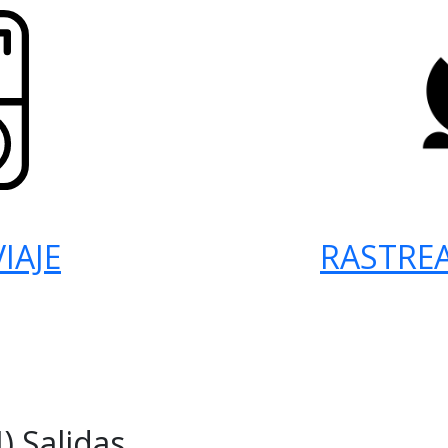
IAJE
RASTRE
) Salidas