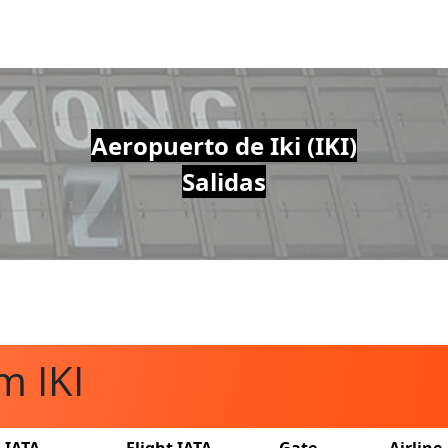
Aeropuerto de Iki (IKI)
Salidas
m IKI
l IATA
Flight IATA
Gate
Airline