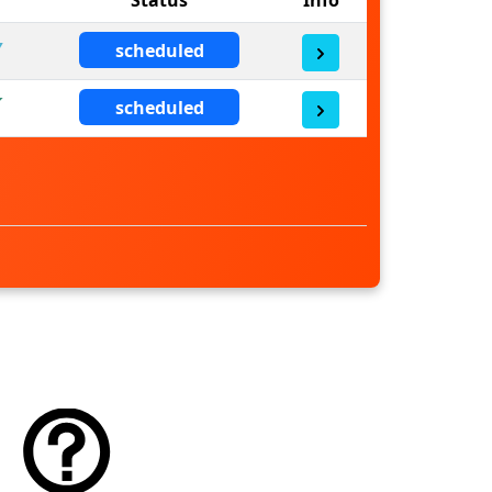
scheduled
scheduled