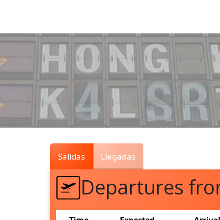
Air
Traffic
Live
Salidas
Llegadas
Departures fro
Time
Expected
Arriva