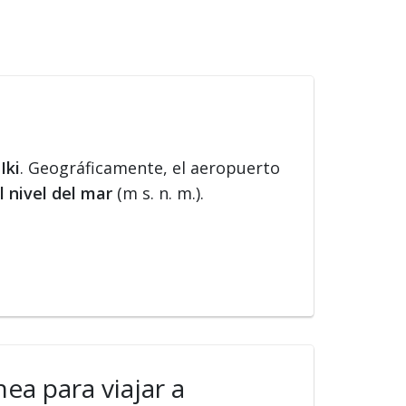
e
Iki
. Geográficamente, el aeropuerto
l nivel del mar
(m s. n. m.).
ea para viajar a