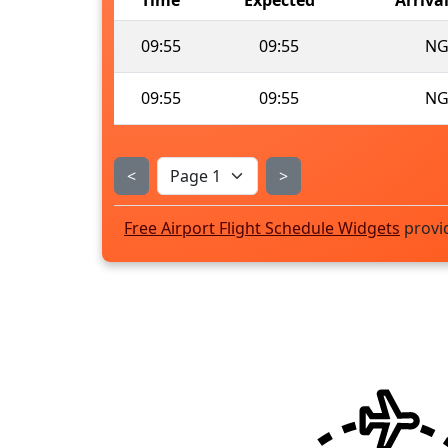
09:55
09:55
NG
09:55
09:55
NG
<
>
Free Airport Flight Schedule Widgets
provi