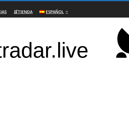
IAS
🛒TIENDA
ESPAÑOL