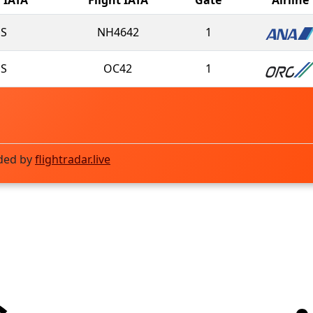
S
NH4642
1
S
OC42
1
ded by
flightradar.live