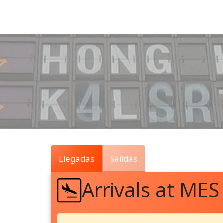
Air
Traffic
Live
Llegadas
Salidas
Arrivals at MES