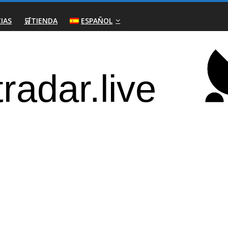
IAS
🛒TIENDA
ESPAÑOL