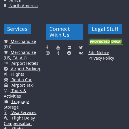
Africa
North America
Services
Connect
Legal Stuff
With Us
Merchandise
(EU)
Merchandise
Site Notice
(US, CA, AU)
Privacy Policy
Airport Hotels
Airport Parking
Flights
Rent a Car
Airport Taxi
Tours &
Activities
Luggage
Storage
Visa Services
Flight Delay
Compensation
Flight