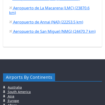
Aeropuerto de La Macarena (LMC) (23870.6
km)
Aeropuerto de Annai (NAI) (22253.5 km)
Aeropuerto de San Miguel (NMG) (24470.7 km)
Airports By Continents
Australia
South America
Asia
Europe