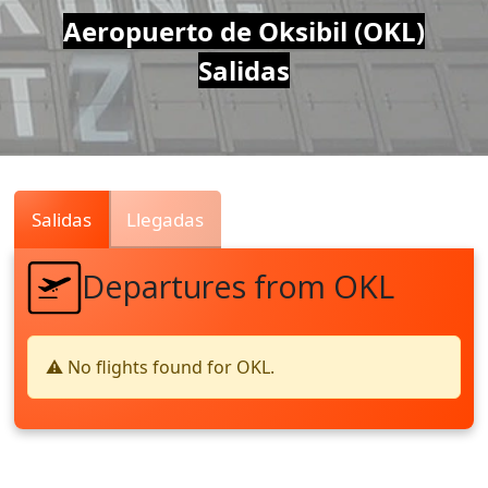
Air
Aeropuerto de Oksibil (OKL)
Salidas
Traffic
Live
Salidas
Llegadas
Departures from OKL
⚠️ No flights found for OKL.