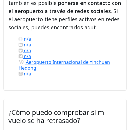
también es posible
ponerse en contacto con
el aeropuerto a través de redes sociales
. Si
el aeropuerto tiene perfiles activos en redes
sociales, puedes encontrarlos aquí:
n/a
n/a
n/a
n/a
Aeropuerto Internacional de Yinchuan
Hedong
n/a
¿Cómo puedo comprobar si mi
vuelo se ha retrasado?