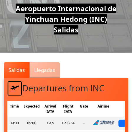
Air
Aeropuerto Internacional de
Yinchuan Hedong (INC)
Traffic
Salidas
Live
Salidas
Llegadas
Departures from INC
Time
Expected
Arrival
Flight
Gate
Airline
S
IATA
IATA
09:00
09:00
CAN
CZ3254
-
sch