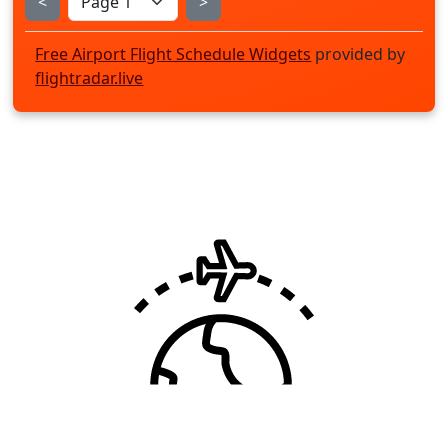
<
>
Free Airport Flight Schedule Widgets
provided by
flightradar.live