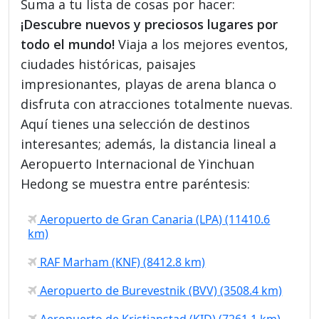
Suma a tu lista de cosas por hacer:
¡Descubre nuevos y preciosos lugares por
todo el mundo!
Viaja a los mejores eventos,
ciudades históricas, paisajes
impresionantes, playas de arena blanca o
disfruta con atracciones totalmente nuevas.
Aquí tienes una selección de destinos
interesantes; además, la distancia lineal a
Aeropuerto Internacional de Yinchuan
Hedong se muestra entre paréntesis:
Aeropuerto de Gran Canaria (LPA) (11410.6
km)
RAF Marham (KNF) (8412.8 km)
Aeropuerto de Burevestnik (BVV) (3508.4 km)
Aeropuerto de Kristianstad (KID) (7261.1 km)