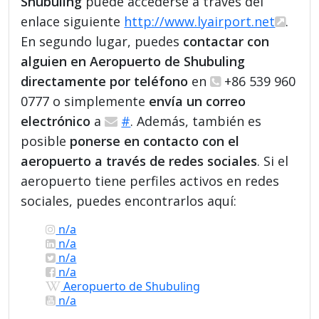
Shubuling
puede accederse a través del
enlace siguiente
http://www.lyairport.net
.
En segundo lugar, puedes
contactar con
alguien en Aeropuerto de Shubuling
directamente por teléfono
en
+86 539 960
0777 o simplemente
envía un correo
electrónico
a
#
. Además, también es
posible
ponerse en contacto con el
aeropuerto a través de redes sociales
. Si el
aeropuerto tiene perfiles activos en redes
sociales, puedes encontrarlos aquí:
n/a
n/a
n/a
n/a
Aeropuerto de Shubuling
n/a