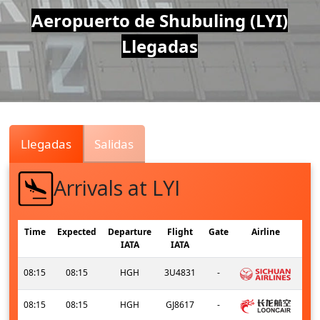
Air
Aeropuerto de Shubuling (LYI)
Llegadas
Traffic
Live
Llegadas
Salidas
Arrivals at LYI
Time
Expected
Departure
Flight
Gate
Airline
IATA
IATA
08:15
08:15
HGH
3U4831
-
08:15
08:15
HGH
GJ8617
-