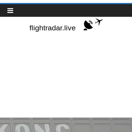
Saltar
Real-
al
contenido
Time
Flight
Tracker
|
Flightradar.live
|
Watch