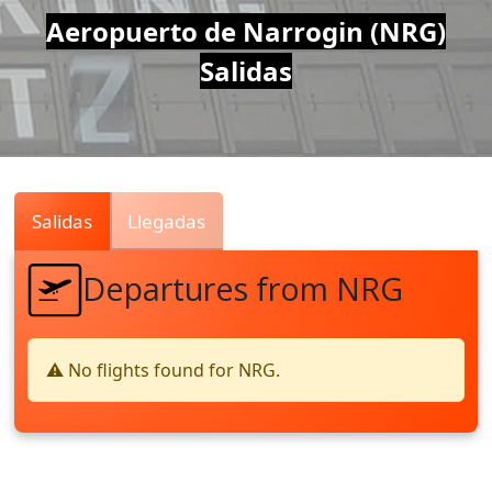
Air
Aeropuerto de Narrogin (NRG)
Salidas
Traffic
Live
Salidas
Llegadas
Departures from NRG
⚠️ No flights found for NRG.