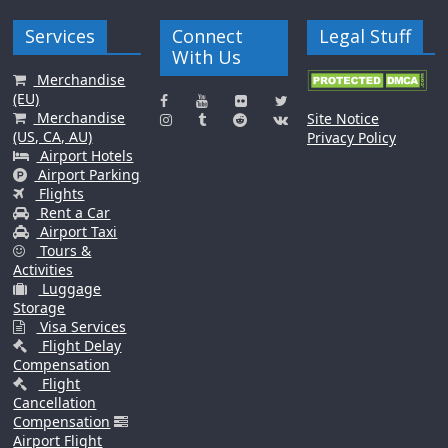
Services
Connect
Legal Stuff
With Us
Merchandise
(EU)
Merchandise
Site Notice
(US, CA, AU)
Privacy Policy
Airport Hotels
Airport Parking
Flights
Rent a Car
Airport Taxi
Tours &
Activities
Luggage
Storage
Visa Services
Flight Delay
Compensation
Flight
Cancellation
Compensation
Airport Flight