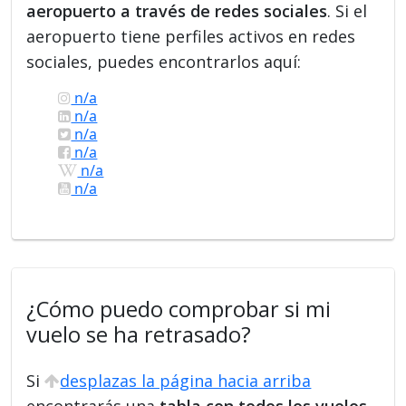
aeropuerto a través de redes sociales
. Si el
aeropuerto tiene perfiles activos en redes
sociales, puedes encontrarlos aquí:
n/a
n/a
n/a
n/a
n/a
n/a
¿Cómo puedo comprobar si mi
vuelo se ha retrasado?
Si
desplazas la página hacia arriba
encontrarás una
tabla con todos los vuelos