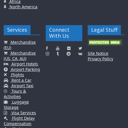
Africa
North America
Services
Connect
Legal Stuff
With Us
Merchandise
(EU)
Merchandise
Site Notice
(US, CA, AU)
Privacy Policy
Airport Hotels
Airport Parking
Flights
Rent a Car
Airport Taxi
Tours &
Activities
Luggage
Storage
Visa Services
Flight Delay
Compensation