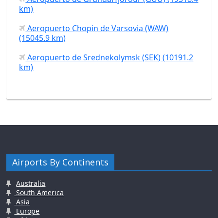
km)
Aeropuerto Chopin de Varsovia (WAW)
(15045.9 km)
Aeropuerto de Srednekolymsk (SEK) (10191.2
km)
Airports By Continents
Australia
South America
Asia
Europe