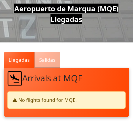
Air
Aeropuerto de Marqua (MQE)
Llegadas
Traffic
Live
Llegadas
Salidas
Arrivals at MQE
⚠️ No flights found for MQE.