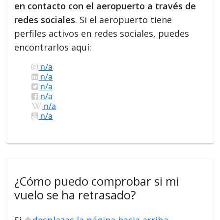
en contacto con el aeropuerto a través de
redes sociales
. Si el aeropuerto tiene
perfiles activos en redes sociales, puedes
encontrarlos aquí:
n/a
n/a
n/a
n/a
n/a
n/a
¿Cómo puedo comprobar si mi
vuelo se ha retrasado?
Si
desplazas la página hacia arriba