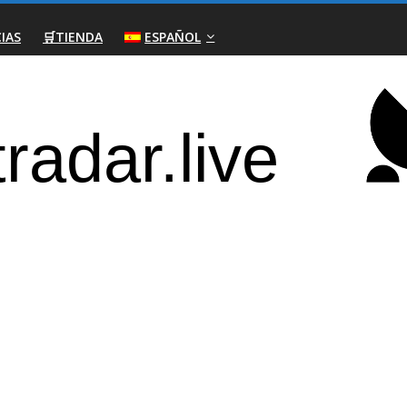
IAS
🛒TIENDA
ESPAÑOL