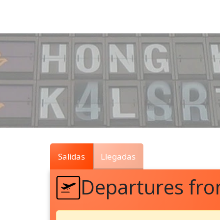
Air
Traffic
Live
Salidas
Llegadas
Departures fr