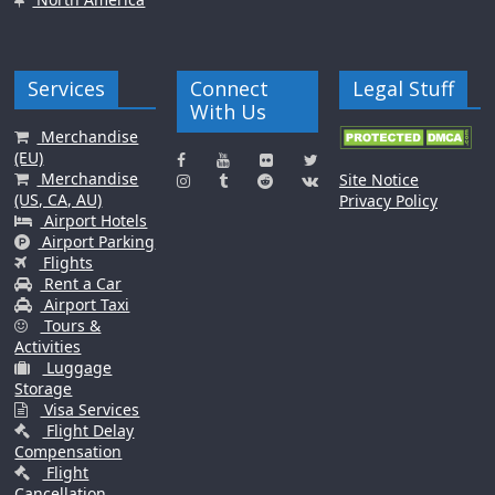
Services
Connect
Legal Stuff
With Us
Merchandise
(EU)
Merchandise
Site Notice
(US, CA, AU)
Privacy Policy
Airport Hotels
Airport Parking
Flights
Rent a Car
Airport Taxi
Tours &
Activities
Luggage
Storage
Visa Services
Flight Delay
Compensation
Flight
Cancellation