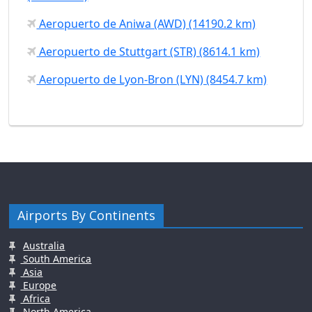
Aeropuerto de Aniwa (AWD) (14190.2 km)
Aeropuerto de Stuttgart (STR) (8614.1 km)
Aeropuerto de Lyon-Bron (LYN) (8454.7 km)
Airports By Continents
Australia
South America
Asia
Europe
Africa
North America