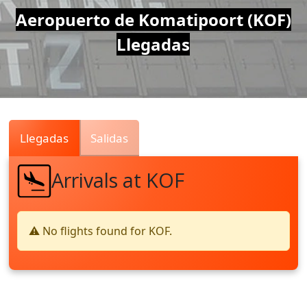
Air
Aeropuerto de Komatipoort (KOF)
Llegadas
Traffic
Live
Llegadas
Salidas
Arrivals at KOF
⚠️ No flights found for KOF.