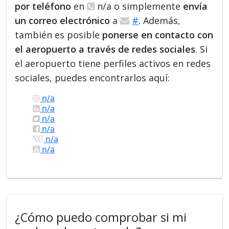
por teléfono
en
n/a o simplemente
envía
un correo electrónico
a
#
. Además,
también es posible
ponerse en contacto con
el aeropuerto a través de redes sociales
. Si
el aeropuerto tiene perfiles activos en redes
sociales, puedes encontrarlos aquí:
n/a
n/a
n/a
n/a
n/a
n/a
¿Cómo puedo comprobar si mi