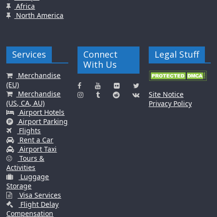
Africa
North America
Services
Connect
Legal Stuff
With Us
Merchandise
(EU)
Merchandise
Site Notice
(US, CA, AU)
Privacy Policy
Airport Hotels
Airport Parking
Flights
Rent a Car
Airport Taxi
Tours &
Activities
Luggage
Storage
Visa Services
Flight Delay
Compensation