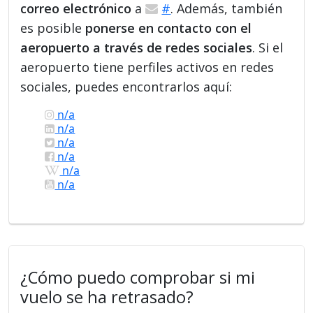
correo electrónico
a
#
. Además, también
es posible
ponerse en contacto con el
aeropuerto a través de redes sociales
. Si el
aeropuerto tiene perfiles activos en redes
sociales, puedes encontrarlos aquí:
n/a
n/a
n/a
n/a
n/a
n/a
¿Cómo puedo comprobar si mi
vuelo se ha retrasado?