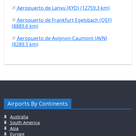
Aeropuerto de Lanyu (KYD) (12759.3 km)
Aeropuerto de Frankfurt Egelsbach (QEF)
(8889.6 km)
Aeropuerto de Avignon-Caumont (AVN)
(8289.5 km)
Airports By Continents
Australia
South America
Asia
Europe