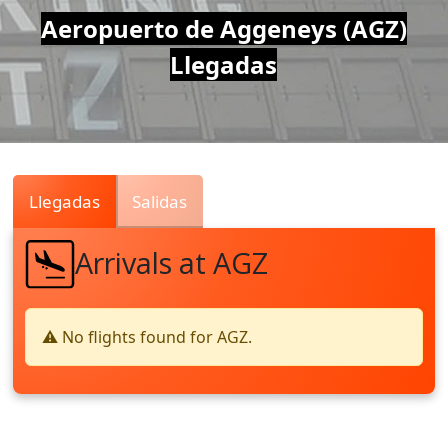
Air
Aeropuerto de Aggeneys (AGZ)
Llegadas
Traffic
Live
Llegadas
Salidas
Arrivals at AGZ
⚠️ No flights found for AGZ.