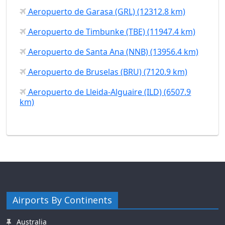
Aeropuerto de Garasa (GRL) (12312.8 km)
Aeropuerto de Timbunke (TBE) (11947.4 km)
Aeropuerto de Santa Ana (NNB) (13956.4 km)
Aeropuerto de Bruselas (BRU) (7120.9 km)
Aeropuerto de Lleida-Alguaire (ILD) (6507.9
km)
Airports By Continents
Australia