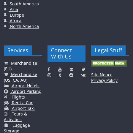
South America
Asia
Europe
Africa
North America
Services
Connect
Legal Stuff
With Us
Merchandise
(EU)
Merchandise
Site Notice
(US, CA, AU)
Privacy Policy
Airport Hotels
Airport Parking
Flights
Rent a Car
Airport Taxi
Tours &
Activities
Luggage
Storage