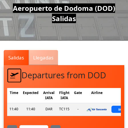
Air
Aeropuerto de Dodoma (DOD)
Salidas
Traffic
Live
Salidas
Llegadas
Departures from DOD
Time
Expected
Arrival
Flight
Gate
Airline
Sta
IATA
IATA
11:40
11:40
DAR
TC115
-
sche