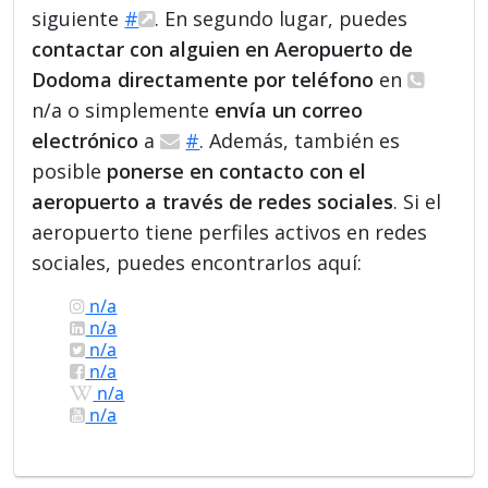
siguiente
#
. En segundo lugar, puedes
contactar con alguien en Aeropuerto de
Dodoma directamente por teléfono
en
n/a o simplemente
envía un correo
electrónico
a
#
. Además, también es
posible
ponerse en contacto con el
aeropuerto a través de redes sociales
. Si el
aeropuerto tiene perfiles activos en redes
sociales, puedes encontrarlos aquí:
n/a
n/a
n/a
n/a
n/a
n/a