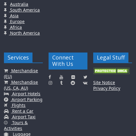
Australia
South America
Asia
Europe
Africa
North America
Services
Connect
Legal Stuff
With Us
Merchandise
(EU)
Merchandise
Site Notice
(US, CA, AU)
Privacy Policy
Airport Hotels
Airport Parking
Flights
Rent a Car
Airport Taxi
Tours &
Activities
Luggage