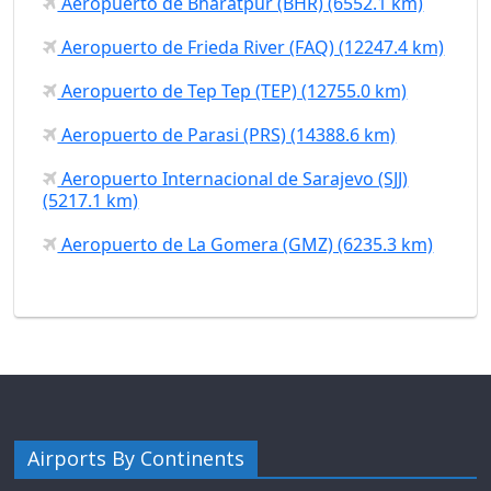
Aeropuerto de Bharatpur (BHR) (6552.1 km)
Aeropuerto de Frieda River (FAQ) (12247.4 km)
Aeropuerto de Tep Tep (TEP) (12755.0 km)
Aeropuerto de Parasi (PRS) (14388.6 km)
Aeropuerto Internacional de Sarajevo (SJJ)
(5217.1 km)
Aeropuerto de La Gomera (GMZ) (6235.3 km)
Airports By Continents