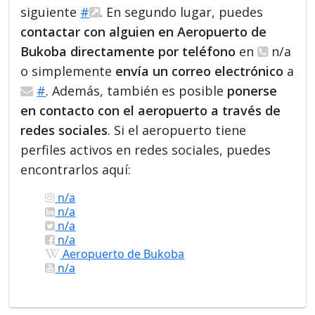
siguiente
#
. En segundo lugar, puedes
contactar con alguien en Aeropuerto de
Bukoba directamente por teléfono
en
n/a
o simplemente
envía un correo electrónico
a
#
. Además, también es posible
ponerse
en contacto con el aeropuerto a través de
redes sociales
. Si el aeropuerto tiene
perfiles activos en redes sociales, puedes
encontrarlos aquí:
n/a
n/a
n/a
n/a
Aeropuerto de Bukoba
n/a