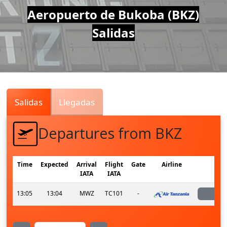
Air
Aeropuerto de Bukoba (BKZ)
Salidas
Traffic
Live
Salidas
Llegadas
Departures from BKZ
Time
Expected
Arrival
Flight
Gate
Airline
Sta
IATA
IATA
13:05
13:04
MWZ
TC101
-
lan