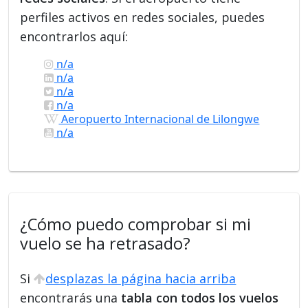
perfiles activos en redes sociales, puedes
encontrarlos aquí:
n/a
n/a
n/a
n/a
Aeropuerto Internacional de Lilongwe
n/a
¿Cómo puedo comprobar si mi
vuelo se ha retrasado?
Si
desplazas la página hacia arriba
encontrarás una
tabla con todos los vuelos