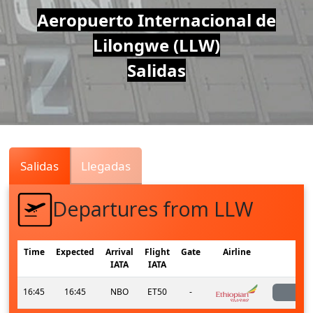
Air
Aeropuerto Internacional de
Lilongwe (LLW)
Traffic
Salidas
Live
Salidas
Llegadas
Departures from LLW
Time
Expected
Arrival
Flight
Gate
Airline
Sta
IATA
IATA
16:45
16:45
NBO
ET50
-
lan