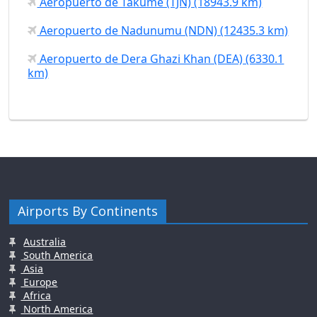
Aeropuerto de Takume (TJN) (18943.9 km)
Aeropuerto de Nadunumu (NDN) (12435.3 km)
Aeropuerto de Dera Ghazi Khan (DEA) (6330.1
km)
Airports By Continents
Australia
South America
Asia
Europe
Africa
North America