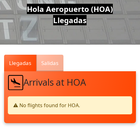
Air
Hola Aeropuerto (HOA)
Llegadas
Traffic
Live
Llegadas
Salidas
Arrivals at HOA
⚠️ No flights found for HOA.