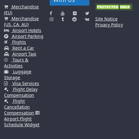
Merchandise
(EU)
Merchandise
Site Notice
(US, CA, AU)
Privacy Policy
Airport Hotels
Airport Parking
Flights
Rent a Car
Airport Taxi
Tours &
Activities
Luggage
Storage
Visa Services
Flight Delay
Compensation
Flight
Cancellation
Compensation
Airport Flight
Schedule Widget