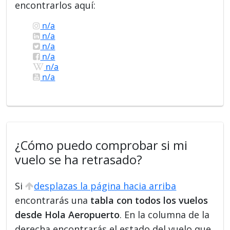
encontrarlos aquí:
n/a
n/a
n/a
n/a
n/a
n/a
¿Cómo puedo comprobar si mi
vuelo se ha retrasado?
Si
desplazas la página hacia arriba
encontrarás una
tabla con todos los vuelos
desde Hola Aeropuerto
. En la columna de la
derecha encontrarás el estado del vuelo que